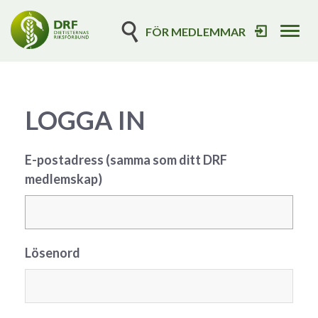
FÖR MEDLEMMAR
Tog
navi
LOGGA IN
E-postadress (samma som ditt DRF
medlemskap)
Lösenord