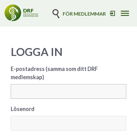
FÖR MEDLEMMAR
Tog
navi
LOGGA IN
E-postadress (samma som ditt DRF
medlemskap)
Lösenord