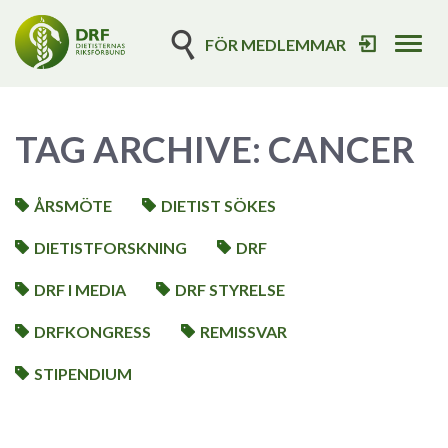
FÖR MEDLEMMAR
Tog
navi
TAG ARCHIVE: CANCER
ÅRSMÖTE
DIETIST SÖKES
DIETISTFORSKNING
DRF
DRF I MEDIA
DRF STYRELSE
DRFKONGRESS
REMISSVAR
STIPENDIUM