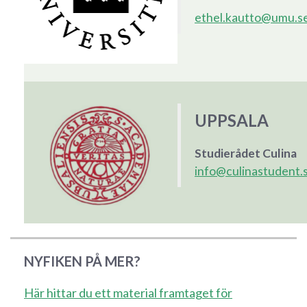
ethel.kautto@umu.s
UPPSALA
Studierådet Culina
info@culinastudent.
NYFIKEN PÅ MER?
Här hittar du ett material framtaget för