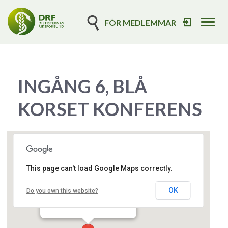
FÖR MEDLEMMAR
Tog
navi
INGÅNG 6, BLÅ
KORSET KONFERENS
This page can't load Google Maps correctly.
OK
Ingång 6, Blå korset konferens
Do you own this website?
akademiska sjukhuset - uppsala
Event