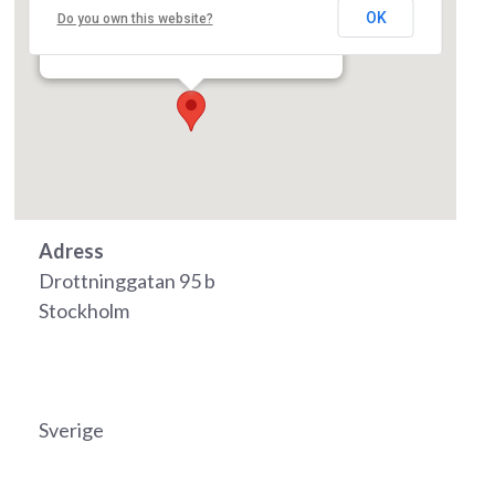
Kungliga skogs- och lantbruksakademien
OK
(KSLA)
Do you own this website?
Drottninggatan 95 b - Stockholm
Event
Adress
Drottninggatan 95 b
Stockholm
Sverige