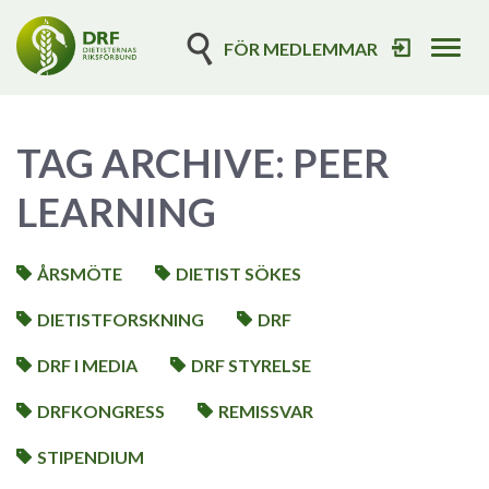
FÖR MEDLEMMAR
Tog
navi
TAG ARCHIVE: PEER
LEARNING
ÅRSMÖTE
DIETIST SÖKES
DIETISTFORSKNING
DRF
DRF I MEDIA
DRF STYRELSE
DRFKONGRESS
REMISSVAR
STIPENDIUM