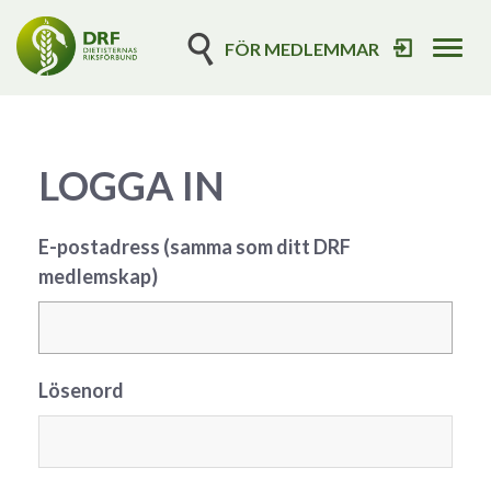
FÖR MEDLEMMAR
Tog
navi
LOGGA IN
E-postadress (samma som ditt DRF
medlemskap)
Lösenord